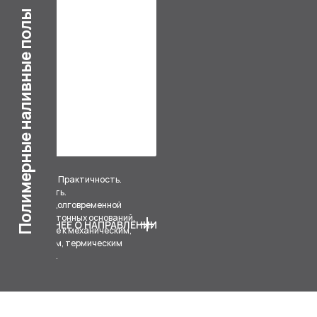
Полимерные наливные полы
ЭКОФЛОР® Практичность.
Надежность.
Системы долговременной
защиты бетонных оснований,
ПОДРОБНЕЕ О НАПРАВЛЕНИИ
устойчивые к механическим,
химическим, термическим
нагрузкам.